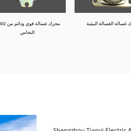
Ty004 عالي الكفاءة مصغرة محرك
محرك غسالة الغسالة البيئية
سالة الأسلاك
Shengzhou Tianyi Electric A