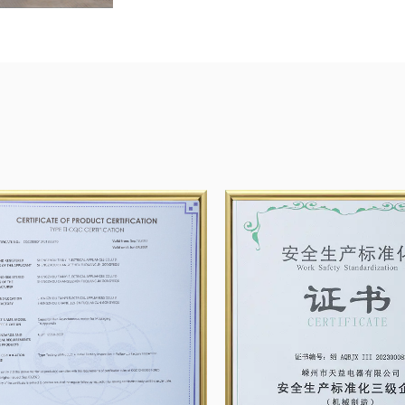
سوف تكرس شركة Shengzhou Tianyi Motor نفسها لتطوير الأبحاث والابتكار، وسنبذل قصارى جهدنا لتقديم أفضل
المنتجات والحلول للعملاء بأفضل خدمة. وفي عام 2023، تم إنتاج 12 مليون محرك منزلي، وبلغ إجمالي عدد
محركات الغسالات 8 ملايين، ومحركات الشفاط 1.5 مليون، ومحركات المراوح 1 مليون، ومحركات التهوية 1
نصف مليون.