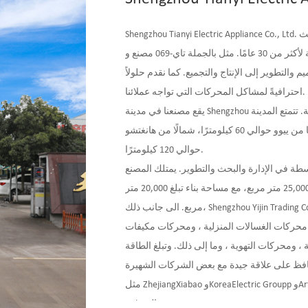
Shengzhou Tianyi Electric Appliance Co., Ltd. تأسست في عام 1993 وشاركت بشكل احترافي في البحث
30 عامًا. مثل
بالجملة تاي-069 مصنع
التطوير إلى الإنتاج والتجميع. كما نقدم حلولاً
احترافيةً لمشاكل المحركات التي تواجه عملائنا.
يقع مصنعنا في مدينة Shengzhou التي تشتهر بقاعدة إنتاج المحركات ذات السلاسل الصناعية الكاملة. تتمتع المدينة
بوسائل نقل مريحة: شرقًا من نينغبو حوالي 100 كيلومتر، غربًا من ييوو حوالي 60 كيلومترًا، شمالًا من هانغتشو
حوالي 120 كيلومترًا.
ظفًا يحملون ألقابًا متوسطة في الإدارة والبحث والتطوير. يمتلك المصنع
أصولًا ثابتة بقيمة 100 مليون يوان صيني، ويغطي مساحة قدرها 25,000 متر مربع، مع مساحة بناء تبلغ 20,000 متر
مربع. الى جانب ذلك، Shengzhou Yijin Trading Co., Ltd. و Shengzhou Dinghui Trading Co., LTD هما الشركتان
 محركات الغسالات المنزلية ، ومحركات مكيفات
 ومحركات التهوية ، وما إلى ذلك. وتبلغ الطاقة
1 ملايين محرك ، ونحن نحافظ على علاقة جيدة مع بعض الشركات الشهيرة
مثل ZhejiangXiabao وKoreaElectric Groupp وArtel Group وSUNG HWA TECH.Co., Ltd. Kumkanggreenfan Co.,
Ltd., إلخ.