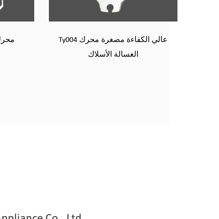
Ty005 100 ٪ محرك تحريض عالي
السرعة
الغ
ppliance Co., Ltd.