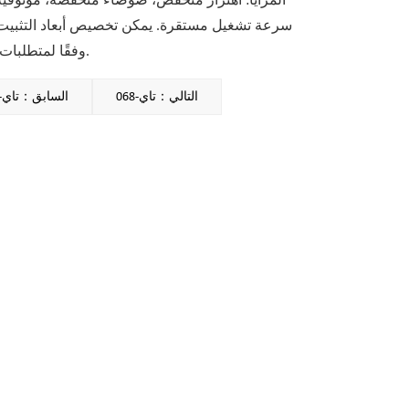
المزايا: اهتزاز منخفض، ضوضاء منخفضة، موثوقية 
سرعة تشغيل مستقرة. يمكن تخصيص أبعاد التثبيت و
وفقًا لمتطلبات العملاء.
التالي：تاي-068
السابق：تاي-070