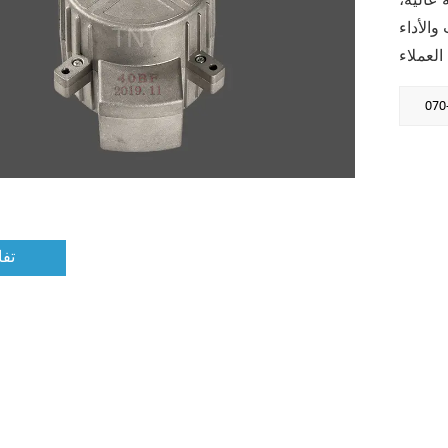
عالية،
الأداء
تف