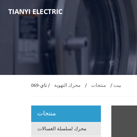
بيت
/
منتجات
/
محرك التهوية
/
تاي-069
منتجات
محرك لسلسلة الغسالات