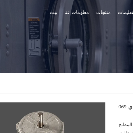
تعليمات
منتجات
معلومات عنا
بيت
ي-069