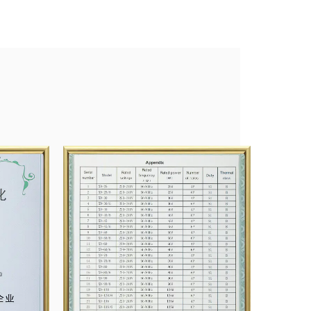
لقد حصلت شركتنا على نظام إدارة الجودة ISO9001 وحصلت على شهادات المنتج مثل CCC وCE.
مليون، وملحقات الموتور والكهرباء 