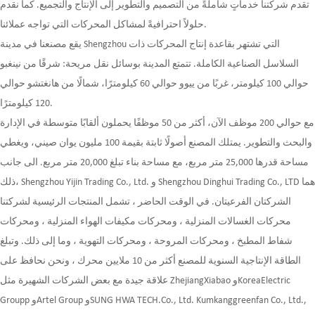
تقدم شركتنا خدماتٍ شاملةً من التصميم والتطوير إلى الإنتاج والتجميع. كما نقدم
حلولاً احترافيةً لمشاكل المحركات التي تواجه عملائنا.
يقع مصنعنا في مدينة Shengzhou التي تشتهر بقاعدة إنتاج المحركات ذات
السلاسل الصناعية الكاملة. تتمتع المدينة بوسائل نقل مريحة: شرقًا من نينغبو
حوالي 100 كيلومتر، غربًا من ييوو حوالي 60 كيلومترًا، شمالًا من هانغتشو حوالي
120 كيلومترًا.
مع حوالي 200 موظف الآن، أكثر من 50 موظفًا يحملون ألقابًا متوسطة في الإدارة
والبحث والتطوير. يمتلك المصنع أصولًا ثابتة بقيمة 100 مليون يوان صيني، ويغطي
مساحة قدرها 25,000 متر مربع، مع مساحة بناء تبلغ 20,000 متر مربع. الى جانب
ذلك، Shengzhou Yijin Trading Co., Ltd. و Shengzhou Dinghui Trading Co., LTD هما
الشركتان الفرعيتان. في الوقت الحاضر ، تشمل المنتجات الرئيسية لشركتنا
محركات الغسالات المنزلية ، ومحركات مكيفات الهواء المنزلية ، ومحركات
شفاط المطبخ ، ومحركات المروحة ، ومحركات التهوية ، وما إلى ذلك. وتبلغ
الطاقة الإنتاجية السنوية للمصنع أكثر من 10 ملايين محرك ، ونحن نحافظ على
علاقة جيدة مع بعض الشركات الشهيرة مثل ZhejiangXiabao وKoreaElectric
Groupp وArtel Group وSUNG HWA TECH.Co., Ltd. Kumkanggreenfan Co., Ltd.,