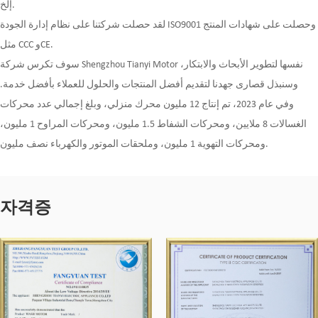
إلخ.
لقد حصلت شركتنا على نظام إدارة الجودة ISO9001 وحصلت على شهادات المنتج
مثل CCC وCE.
سوف تكرس شركة Shengzhou Tianyi Motor نفسها لتطوير الأبحاث والابتكار،
وسنبذل قصارى جهدنا لتقديم أفضل المنتجات والحلول للعملاء بأفضل خدمة.
وفي عام 2023، تم إنتاج 12 مليون محرك منزلي، وبلغ إجمالي عدد محركات
الغسالات 8 ملايين، ومحركات الشفاط 1.5 مليون، ومحركات المراوح 1 مليون،
ومحركات التهوية 1 مليون، وملحقات الموتور والكهرباء نصف مليون.
자격증