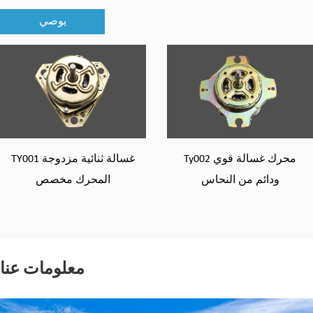
يوصي
الة
Ty002 محرك غسالة قوي
ودائم من النحاس
المحرك 
معلومات عنا