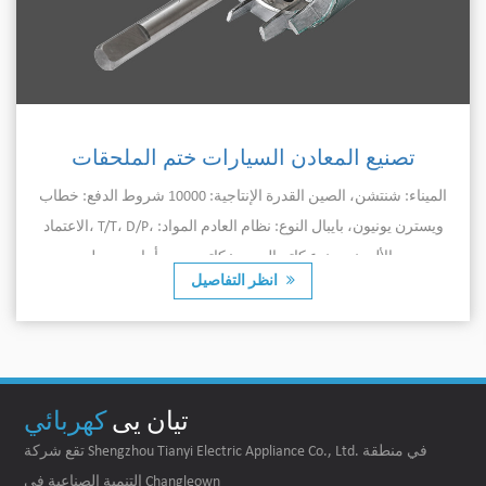
تصنيع المعادن السيارات ختم الملحقات
الميناء: شنتشن، الصين القدرة الإنتاجية: 10000 شروط الدفع: خطاب
الاعتماد، T/T، D/P، ويسترن يونيون، بايبال النوع: نظام العادم المواد:
الألومنيوم نوع كاتم الصوت: كاتم صوت أمامي سطح...
انظر التفاصيل
تيان يى
كهربائي
تقع شركة Shengzhou Tianyi Electric Appliance Co., Ltd. في منطقة
التنمية الصناعية في Changleown