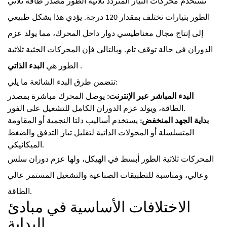
تستخدم محركات التيار المتردد ثلاثية الطور مصدر طاقة ثلاثي
الطور بتيارات تختلف بمقدار 120 درجة. يؤدي هذا بشكل طبيعي
إلى إنتاج مجال مغناطيسي دوار داخل المحرك، مما يولد عزم
الدوران في حالة توقف تام. وبالتالي فإن المحركات الحثية ثلاثية
.
البدء الذاتي
الطور هي
تتضمن طرق البدء الشائعة ما يلي:
البدء المباشر عبر الإنترنت:
يوصل المحرك مباشرة بمصدر
الطاقة، ويولد عزم الدوران الكامل للتشغيل على الفور.
بداية الجهد المنخفض:
يستخدم أساليب دلتا النجمية أو المقاومة
المتسلسلة أو المحولات الذاتية لتقليل تيار التدفق والضغط
الميكانيكي.
المحركات ثلاثية الطور أبسط في الهيكل، ولها عزم دوران سلس
وعالي، ومناسبة للتطبيقات الصناعية والتشغيل المستمر عالي
الطاقة.
الاختلافات الأساسية في مبادئ
البداية