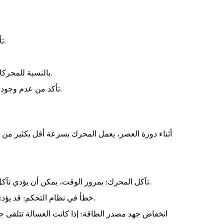
تأكد من أن مصدر الطاقة يعمل بشكل صحيح، وتأكد من سلامة كابل الطاقة والمقبس.
بالنسبة للمحركات المصقولة، تحقق من حالة فرش المحرك. إذا تم ارتداؤها بشكل مفرط، فاستبدلها.
تأكد من عدم وجود أي انسدادات داخل الغسالة، وأعد ضبط نظام الحماية من الحمل الزائد إذا تم تشغيله.
أثناء دورة العصر، يعمل المحرك بسرعة أقل بكثير من ا
تآكل المحرك: بمرور الوقت، يمكن أن يؤدي تآكل المحرك إلى عدم كفاية خرج الطاقة، مما يمنعه من الوصول إلى السرعة المطلوبة.
خطأ في نظام التحكم: قد يؤدي وجود خلل في لوحة التحكم إلى عدم استقبال المحرك لإعدادات السرعة الصحيحة.
انخفاض جهد مصدر الطاقة: إذا كانت الغسالة تتلقى ج