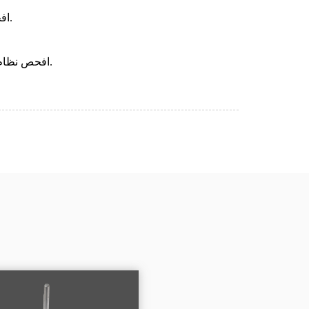
افحص دوار المحرك بحثًا عن علامات عدم التوازن وأعد ضبطه أو استبدله إذا لزم الأمر.
افحص نظام النقل بحثًا عن أي تلف أو تآكل، واستبدل أي مكونات معيبة مثل الأحزمة أو التروس.