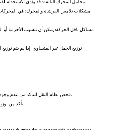
محامل المحرك التالفة: قد يؤدي الاستخدام لفترة طويلة إلى تآكل محامل المحرك، مما يؤدي إلى الاحتكاك والضوضاء أثناء التشغيل.
مشكلات تلامس الفرشاة والمحرك: في المحركات ا
مشاكل ناقل الحركة: يمكن أن تتسبب الأحزمة أو ال
توزيع الحمل غير المتساوي: إذا لم يتم توزيع 
فحص نظام النقل للتأكد من عدم وجود أحزمة أو بكرات أو تروس تالفة أو مفككة، واستبدال الأجزاء أو ربطها حسب الحاجة.
تأكد من توزيع الملابس بالتساوي في الحلة، وتجنب التحميل الزائد على الغسالة لمنع عدم التوازن.