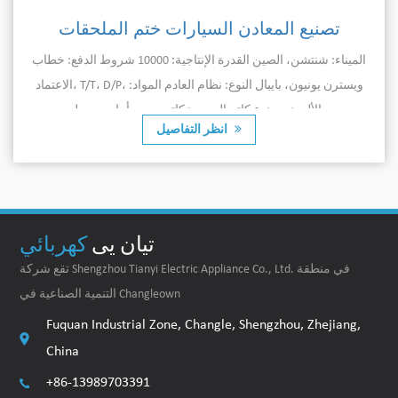
تصنيع المعادن السيارات ختم الملحقات
الميناء: شنتشن، الصين القدرة الإنتاجية: 10000 شروط الدفع: خطاب
الاعتماد، T/T، D/P، ويسترن يونيون، بايبال النوع: نظام العادم المواد:
الألومنيوم نوع كاتم الصوت: كاتم صوت أمامي سطح...
انظر التفاصيل
تيان يى
كهربائي
تقع شركة Shengzhou Tianyi Electric Appliance Co., Ltd. في منطقة
التنمية الصناعية في Changleown
Fuquan Industrial Zone, Changle, Shengzhou, Zhejiang,
China
+86-13989703391