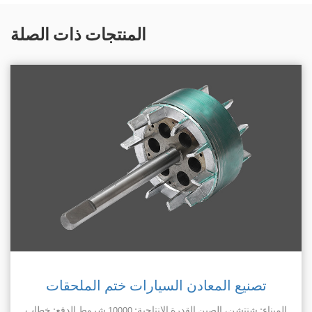
المنتجات ذات الصلة
تصنيع المعادن السيارات ختم الملحقات
الميناء: شنتشن، الصين القدرة الإنتاجية: 10000 شروط الدفع: خ