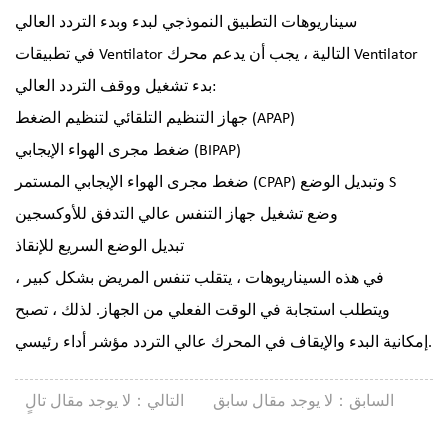
سيناريوهات التطبيق النموذجي لبدء وبدء التردد العالي
في تطبيقات Ventilator التالية ، يجب أن يدعم محرك Ventilator
بدء تشغيل ووقف التردد العالي:
جهاز التنظيم التلقائي لتنظيم الضغط (APAP)
ضغط مجرى الهواء الإيجابي (BIPAP)
ضغط مجرى الهواء الإيجابي المستمر (CPAP) وتبديل الوضع S
وضع تشغيل جهاز التنفس عالي التدفق للأوكسجين
تبديل الوضع السريع للإنقاذ
في هذه السيناريوهات ، يتقلب تنفس المريض بشكل كبير ،
ويتطلب استجابة في الوقت الفعلي من الجهاز. لذلك ، تصبح
إمكانية البدء والإيقاف في المحرك عالي التردد مؤشر أداء رئيسي.
السابق：لا يوجد مقال سابق
التالي：لا يوجد مقال تالٍ