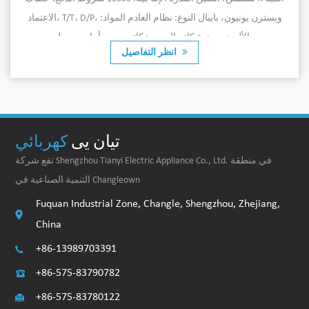
 شروط
الاعتماد، T/T، D/P، ويسترن يونيون، بايبال النوع: نظام العادم الم
ال
الألومنيوم نوع كاتم الصوت: كاتم صوت أمامي سطح...
انظر التفاصيل
تيان يى
كهربائي
تقع شركة Shengzhou Tianyi Electric Appliance Co., Ltd. في منطقة
التنمية الصناعية في Changleown
Fuquan Industrial Zone, Changle, Shengzhou, Zhejiang,
China
+86-13989703391
+86-575-83790782
+86-575-83780122